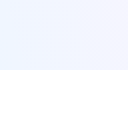
LivePortrait
LivePortrait: Animação de Retratos Animados com AI.