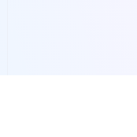
LivePortrait
LivePortrait: AI-पावर्ड जीवंत चित्र एनीमेशन।