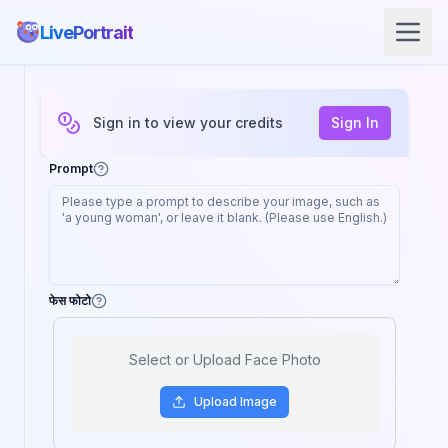
LivePortrait
Sign in to view your credits
Sign In
Prompt
फेस फोटो
Select or Upload Face Photo
Upload
Image